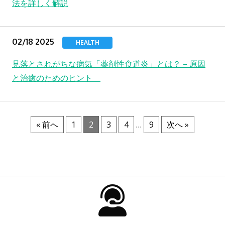
法を詳しく解説
02/18 2025
HEALTH
見落とされがちな病気「薬剤性食道炎」とは？ – 原因
と治癒のためのヒント
« 前へ
1
2
3
4
…
9
次へ »