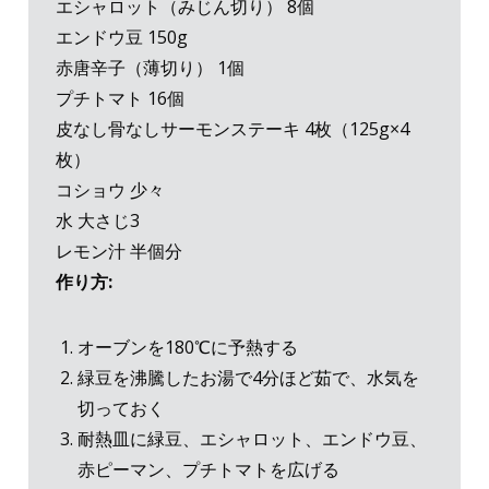
エシャロット（みじん切り） 8個
エンドウ豆 150g
赤唐辛子（薄切り） 1個
プチトマト 16個
皮なし骨なしサーモンステーキ 4枚（125g×4
枚）
コショウ 少々
水 大さじ3
レモン汁 半個分
作り方:
オーブンを180℃に予熱する
緑豆を沸騰したお湯で4分ほど茹で、水気を
切っておく
耐熱皿に緑豆、エシャロット、エンドウ豆、
赤ピーマン、プチトマトを広げる