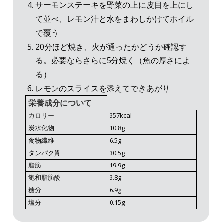
サーモンステーキを野菜の上に皮目を上にし
て並べ、レモン汁と水をまわしかけてホイル
で覆う
20分ほど焼き、火が通ったかどうか確認す
る。必要ならさらに5分焼く（魚の厚さによ
る）
レモンのスライスを添えてできあがり
栄養成分について
カロリー
357kcal
炭水化物
10.8g
食物繊維
6.5g
タンパク質
30.5g
脂肪
19.9g
飽和脂肪酸
3.8g
糖分
6.9g
塩分
0.15g