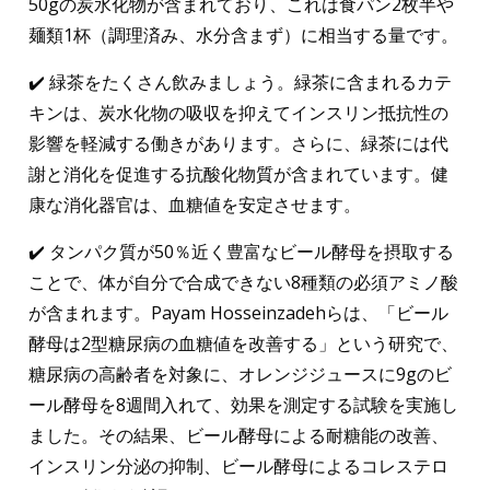
50gの炭水化物が含まれており、これは食パン2枚半や
麺類1杯（調理済み、水分含まず）に相当する量です。
緑茶をたくさん飲みましょう。緑茶に含まれるカテ
キンは、炭水化物の吸収を抑えてインスリン抵抗性の
影響を軽減する働きがあります。さらに、緑茶には代
謝と消化を促進する抗酸化物質が含まれています。健
康な消化器官は、血糖値を安定させます。
タンパク質が50％近く豊富なビール酵母を摂取する
ことで、体が自分で合成できない8種類の必須アミノ酸
が含まれます。Payam Hosseinzadehらは、「ビール
酵母は2型糖尿病の血糖値を改善する」という研究で、
糖尿病の高齢者を対象に、オレンジジュースに9gのビ
ール酵母を8週間入れて、効果を測定する試験を実施し
ました。その結果、ビール酵母による耐糖能の改善、
インスリン分泌の抑制、ビール酵母によるコレステロ