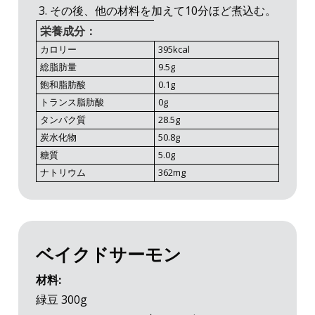
その後、他の材料を加えて10分ほど煮込む。
栄養成分：
カロリー
395kcal
総脂肪量
9.5g
飽和脂肪酸
0.1g
トランス脂肪酸
0g
タンパク質
28.5g
炭水化物
50.8g
糖質
5.0g
ナトリウム
362mg
ベイクドサーモン
材料:
緑豆 300g