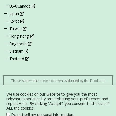
USA/Canada
Japan
Korea
Taiwan
Hong Kong
Singapore
Vietnam
Thailand
These statements have not been evaluated by the Food and
Drug Administration. This product is not intended to diagnose,
treat, cure, or prevent any disease.
We use cookies on our website to give you the most
relevant experience by remembering your preferences and
repeat visits. By clicking “Accept”, you consent to the use of
利用規約
|
プライバシーポリシー
ALL the cookies.
© 2026 Fucoidan Umi No Shizuku
.
Do not sell my personal information