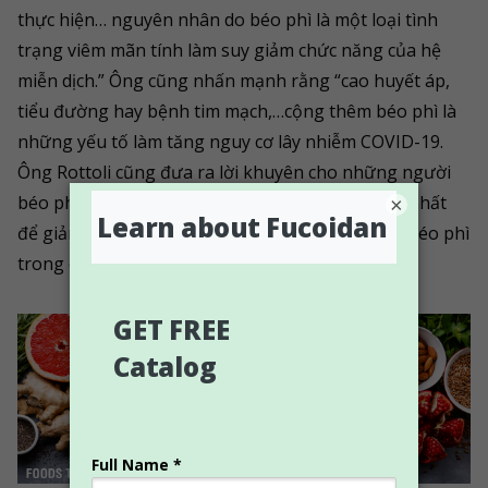
thực hiện… nguyên nhân do béo phì là một loại tình
trạng viêm mãn tính làm suy giảm chức năng của hệ
miễn dịch.” Ông cũng nhấn mạnh rằng “cao huyết áp,
tiểu đường hay bệnh tim mạch,…cộng thêm béo phì là
những yếu tố làm tăng nguy cơ lây nhiễm COVID-19.
Ông Rottoli cũng đưa ra lời khuyên cho những người
béo phì nên giảm cân. “Việc giảm cân là cách tốt nhất
×
để giảm nguy cơ nhiễm COVID-19 đối với người béo phì
trong cả thời gian trung hạn và dài hạn.