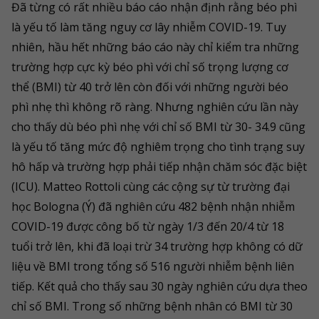
Đã từng có rất nhiều báo cáo nhận định rằng béo phì
là yếu tố làm tăng nguy cơ lây nhiễm COVID-19. Tuy
nhiên, hầu hết những báo cáo này chỉ kiểm tra những
trường hợp cực kỳ béo phì với chỉ số trọng lượng cơ
thể (BMI) từ 40 trở lên còn đối với những người béo
phì nhẹ thì không rõ ràng. Nhưng nghiên cứu lần này
cho thấy dù béo phì nhẹ với chỉ số BMI từ 30- 34.9 cũng
là yếu tố tăng mức độ nghiêm trọng cho tình trạng suy
hô hấp và trường hợp phải tiếp nhận chăm sóc đặc biệt
(ICU). Matteo Rottoli cùng các cộng sự từ trường đại
học Bologna (Ý) đã nghiên cứu 482 bệnh nhận nhiễm
COVID-19 được công bố từ ngày 1/3 đến 20/4 từ 18
tuổi trở lên, khi đã loại trừ 34 trường hợp không có dữ
liệu về BMI trong tổng số 516 người nhiễm bệnh liên
tiếp. Kết quả cho thấy sau 30 ngày nghiên cứu dựa theo
chỉ số BMI. Trong số những bệnh nhân có BMI từ 30