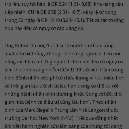
trở lên, suy hô hấp là OR 3.24 (1.21- 8.68), khả năng cần
tiếp nhận ICU là OR 6.58 (2.31- 18.7), và tỷ lệ tử vong
trong 30 ngày là OR 12.10 (3.24- 45.1). Tất cả các trường
hợp này đều có nguy cơ cao đáng kể.
Ông Rottoli đã nói, “Các bác sĩ nội khoa khám tổng
quát nên biết rằng không chỉ những người bị béo phì
nặng mà tất cả những người bị béo phì đều có nguy cơ
làm cho tình trạng nhiễm COVID-19 trở nên trầm trọng
hơn. Bệnh nhân béo phì có chứa lượng vi rút nhiều hơn
và thời gian lưu trữ vi rút lâu hơn trong cơ thể so với
những bệnh nhân bình thường khác. Cùng với đó, thời
gian mắc bệnh và điều trị cũng lâu hơn”. Theo nhận
định của Marc Siegel ở Trung tâm Y tế Langon thuộc
trường Đại học New York (NYU), “Kết quả đồng nhất
khi tiến hành nghiên cứu lâm sàng của chúng tôi đang