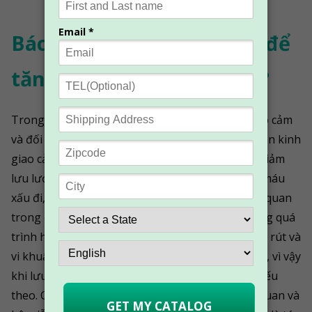
Bác sĩ Anbo- Làm thế nào để
tăng cường hệ miễn dịch?
Trong dây thần kinh tự chủ có dây thần kinh giao cảm
và đối giao cảm, khi chúng ta căng thẳng, dây thần kinh
giao cảm bị kích thích, mạch máu co lại, gây suy giảm
lưu lượng máu. Kết quả là chức năng tuần hoàn máu
xấu đi, máu không truyền đến được tất cả các cơ quan
trong cơ thể làm tăng áp lực lên các cơ quan trong quá
trình hoạt động. Các tế bào miễn dịch chống lại vi rút và
vi khuẩn tồn tại và hoạt động chủ yếu trong máu, vì vậy
khi lưu lượng máu giảm, hệ miễn dịch cũng suy yếu
theo. Có thể nói việc tăng gánh nặng lên các cơ quan và